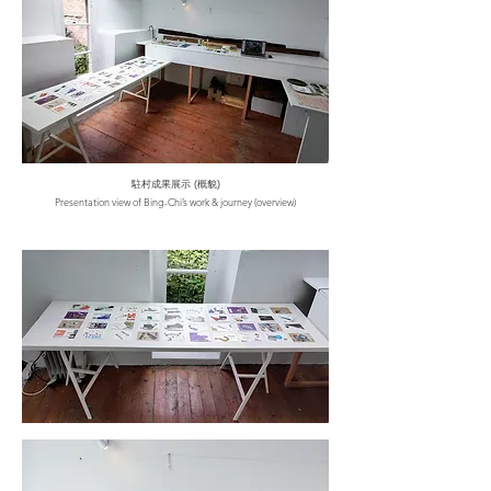
駐村成果展示 (概貌)
Presentation view of Bing-Chi’s work & journey (overview)