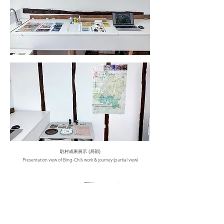
駐村成果展示 (局部)
Presentation view of Bing-Chi’s work & journey (partial view)