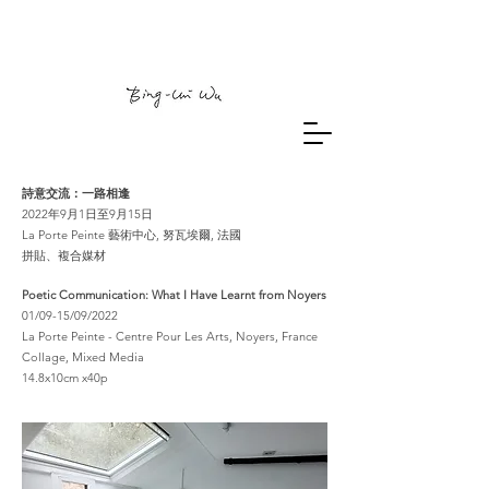
詩意交流：一路相逢
2022年9月1日至
9月15日
La Porte Peinte 藝術中心, 努瓦埃爾, 法國
拼貼
、
複合媒材
Poetic Communication: What I Have Learnt from Noyers
01/09-15/09/2022
La Porte Peinte - Centre Pour Les Arts, Noyers, France
​Collage, Mixed Media
14.8x10cm x40p